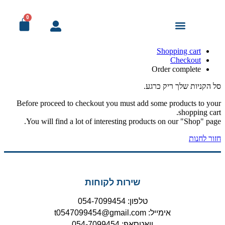
0
מודעות אבל
עמוד הבית
מדבקות ומיתוג לרכב
מוצרי דפוס לעסק
פורמט רחב ושילוט
פרסום ומתנות
מיתוג לאירועים
מיוחד! למוסדות
Shopping cart
Checkout
Order complete
סל הקניות שלך ריק כרגע.
Before proceed to checkout you must add some products to your
shopping cart.
You will find a lot of interesting products on our "Shop" page.
חזור לחנות
שירות לקוחות
טלפון: 054-7099454
אימייל: t0547099454@gmail.com
וואטסאפ: 054-7099454