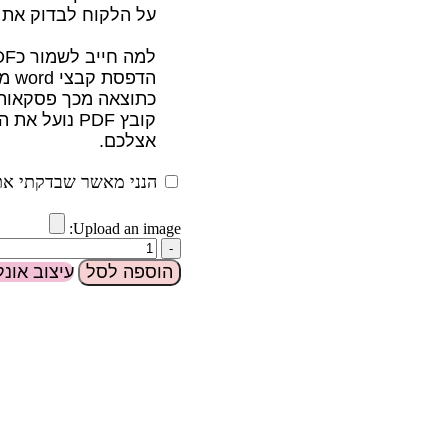
על הלקוח לבדוק את 
למה חייב לשמור כPDF?
הדפסת קבצי word מגיעים שונה ממחשב למחשב עקב הבדלי גרסאות
כתוצאה מכך פסקאות ו
קובץ PDF נו
אצלכם.
הנני מאשר שבדקתי את 
Upload an image:
הוספה לסל
עיצוב אונלי