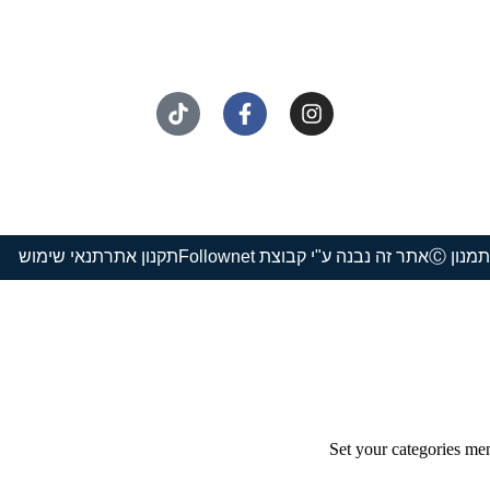
נון Ⓒ
אתר זה נבנה ע"י קבוצת Follownet
תקנון אתר
תנאי שימוש
Set your categories me