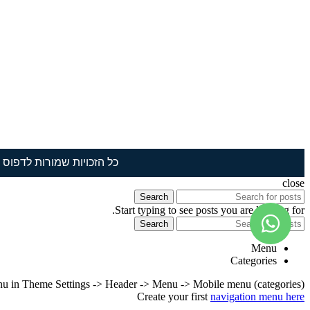
כל הזכויות שמורות לדפוס תמ
close
Search
Start typing to see posts you are looking for.
Search
Menu
Categories
nu in Theme Settings -> Header -> Menu -> Mobile menu (categories)
Create your first
navigation menu here