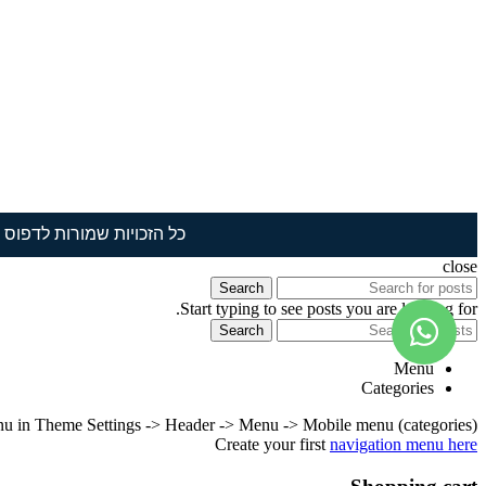
כל הזכויות שמורות לדפוס תמ
close
Search
Start typing to see posts you are looking for.
Search
Menu
Categories
nu in Theme Settings -> Header -> Menu -> Mobile menu (categories)
Create your first
navigation menu here