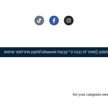
נון Ⓒ
אתר זה נבנה ע"י קבוצת Follownet
תקנון אתר
תנאי שימוש
Set your categories me