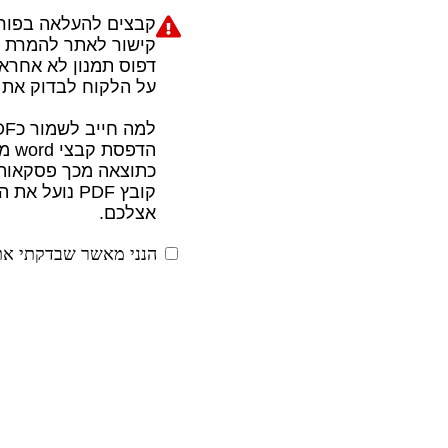
קבצים להעלאה בפורמט PDF ב
קישור לאתר להמרת קבצים w.zamzar.com
דפוס תמנון לא אחראי
על הלקוח לבדוק את 
למה חייב לשמור כPDF?
הדפסת קבצי word מגיעים שונה ממחשב למחשב עקב הבדלי גרסאות
כתוצאה מכך פסקאות ו
קובץ PDF נו
אצלכם.
הנני מאשר שבדקתי את 