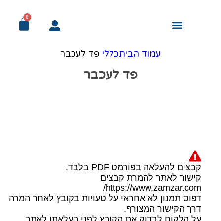
0
מודעות אבל
עמוד הבית
מדבקות ומיתוג לרכב
מוצרי דפוס לעסק
פורמט רחב ושילוט
פרסום ומתנות
מיתוג לאירועים
מיוחד! למוסדות
עמוד הבית
כללי
פד לעכבר
פד לעכבר
Click to enlarge
קבצים להעלאה בפורמט PDF בלבד.
קישור לאתר להמרת קבצים
https://www.zamzar.com/
דפוס תמנון לא אחראי על טעויות בקובץ לאחר המרה
דרך הקישור המצורף.
על הלקוח לבדוק את הקובץ לפני העלאתו לאתר.