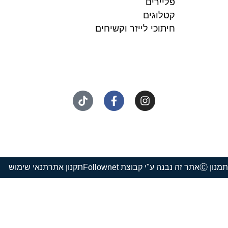
פליירים
קטלוגים
חיתוכי לייזר וקשיחים
נון Ⓒ
אתר זה נבנה ע"י קבוצת Follownet
תקנון אתר
תנאי שימוש