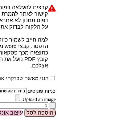
קבצים להעלאה בפורמט PDF ב
קישור לאתר להמרת קבצים w.zamzar.com
דפוס תמנון לא אחראי
על הלקוח לבדוק את 
למה חייב לשמור כPDF?
הדפסת קבצי word מגיעים שונה ממחשב למחשב עקב הבדלי גרסאות
כתוצאה מכך פסקאות ו
קובץ PDF נו
אצלכם.
הנני מאשר שבדקתי את 
כמות פנקסים
Upload an image:
הוספה לסל
עיצוב אונלי