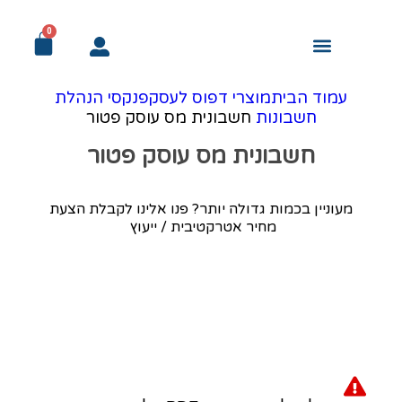
0
מודעות אבל
עמוד הבית
מדבקות ומיתוג לרכב
מוצרי דפוס לעסק
פורמט רחב ושילוט
פרסום ומתנות
מיתוג לאירועים
מיוחד! למוסדות
עמוד הבית
מוצרי דפוס לעסק
פנקסי הנהלת
חשבונות
חשבונית מס עוסק פטור
חשבונית מס עוסק פטור
מעוניין בכמות גדולה יותר? פנו אלינו לקבלת הצעת
מחיר אטרקטיבית / ייעוץ
Click to enlarge