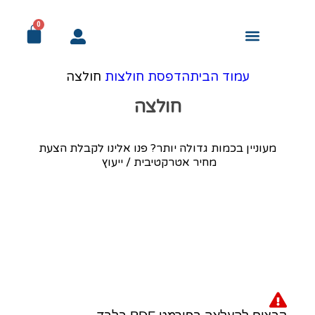
0
מודעות אבל
עמוד הבית
מדבקות ומיתוג לרכב
מוצרי דפוס לעסק
פורמט רחב ושילוט
פרסום ומתנות
מיתוג לאירועים
מיוחד! למוסדות
עמוד הבית
הדפסת חולצות
חולצה
חולצה
מעוניין בכמות גדולה יותר? פנו אלינו לקבלת הצעת
מחיר אטרקטיבית / ייעוץ
Click to enlarge