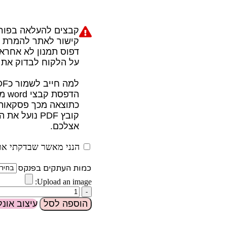
קבצים להעלאה בפורמט PDF ב
קישור לאתר להמרת קבצים w.zamzar.com
דפוס תמנון לא אחראי
על הלקוח לבדוק את 
למה חייב לשמור כPDF?
הדפסת קבצי word מגיעים שונה ממחשב למחשב עקב הבדלי גרסאות
כתוצאה מכך פסקאות ו
קובץ PDF נו
אצלכם.
הנני מאשר שבדקתי את 
כמות העתקים בפנקס
Upload an image:
הוספה לסל
עיצוב אונלי