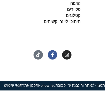
קאפה
פליירים
קטלוגים
חיתוכי לייזר וקשיחים
נון Ⓒ
אתר זה נבנה ע"י קבוצת Follownet
תקנון אתר
תנאי שימוש