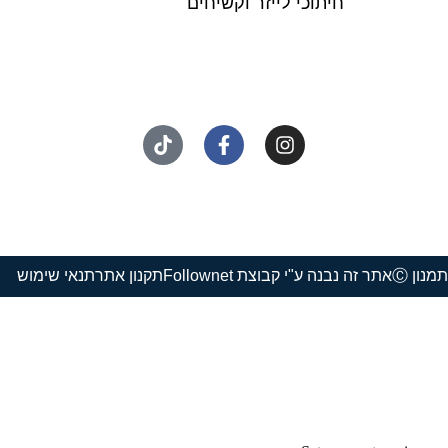
חיתוכי לייזר וקשיחים
נון Ⓒ
אתר זה נבנה ע"י קבוצת Follownet
תקנון אתר
תנאי שימוש