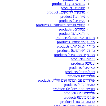
כרטיסי ביקור
1
product
מגנטים
1
product
מדבקות לדיסקים
1
product
נייר לוגו
1
product
פליירים
2
products
פנקסי הנהלת חשבונות
10
products
פנקסים
5
products
רולאפים
1
product
מזכרות לאירועים
0
products
מחזיקי מפתחות
0
products
מיוחד! למוסדות
0
products
מיתוג לאירועים
0
products
ממתקים ממותגים
0
products
ניירות
0
products
עטים
0
products
פאזלים
0
products
פד לעכבר
0
products
פולדרים
0
products
פולדרים עם תמונה ושם הילד
0
products
פוסטר נייר
0
products
פורמט רחב ושילוט
0
products
פלייסמטים
0
products
פנקס בונים
0
products
פרסום ומתנות
1
product
קופסאות ומארזים
0
products