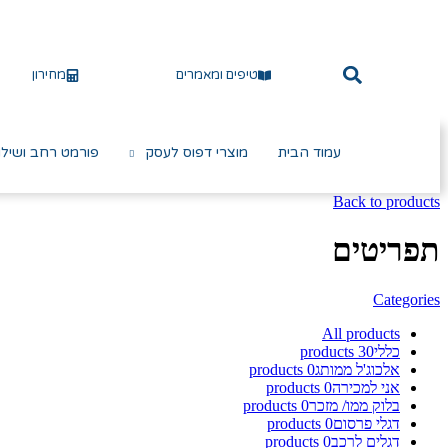
טיפים ומאמרים
מחירון
עמוד הבית
מוצרי דפוס לעסק
פורמט רחב ושילו
Back to products
תפריטים
Categories
All
products
כללי
30
products
אלכוג'ל ממותג
0
products
אני למכירה
0
products
בלוק ממו/ מזכר
0
products
דגלי פרסום
0
products
דגלים לרכב
0
products