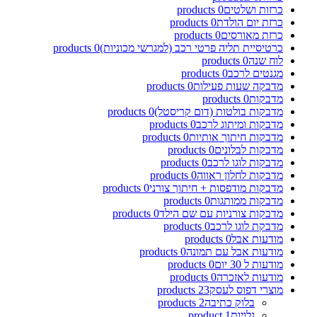
כרזות ושלטים
0
products
כרזת יום הולדת
0
products
כרזת מאורסים
0
products
כרטיסיית תליה פרטי רכב (למגרשי מכוניות)
0
products
לוח שנה
0
products
מגנטים לרכב
0
products
מדבקה שעות פעילות
0
products
מדבקות
0
products
מדבקות בולטות (דום קריסטל)
0
products
מדבקות ומיתוג לרכב
0
products
מדבקות חיתוך אותיות
0
products
מדבקות לבלונים
0
products
מדבקות לוגו לרכב
0
products
מדבקות לחלון ראווה
0
products
מדבקות מודפסות + חיתוך צורני
0
products
מדבקות ממותגות
0
products
מדבקות צורניות עם שם הילד
0
products
מדבקת לוגו לרכב
0
products
מודעות אבל
0
products
מודעות אבל עם תמונה
0
products
מודעות ל 30 יום
0
products
מודעות לאזכרה
0
products
מוצרי דפוס לעסק
23
products
בלוק כתיבה
2
products
גלויות
1
product