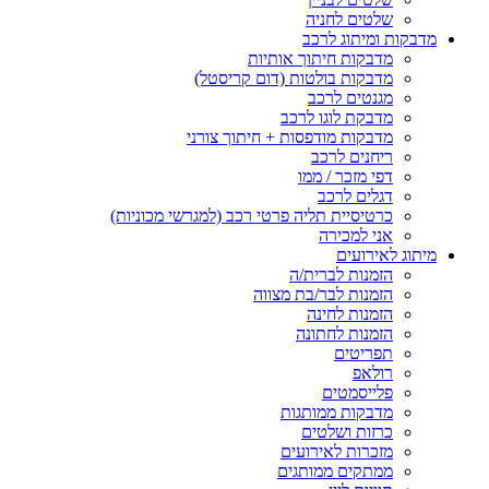
שלטים לחניה
מדבקות ומיתוג לרכב
מדבקות חיתוך אותיות
מדבקות בולטות (דום קריסטל)
מגנטים לרכב
מדבקת לוגו לרכב
מדבקות מודפסות + חיתוך צורני
ריחנים לרכב
דפי מזכר / ממו
דגלים לרכב
כרטיסיית תליה פרטי רכב (למגרשי מכוניות)
אני למכירה
מיתוג לאירועים
הזמנות לברית/ה
הזמנות לבר/בת מצווה
הזמנות לחינה
הזמנות לחתונה
תפריטים
רולאפ
פלייסמטים
מדבקות ממותגות
כרזות ושלטים
מזכרות לאירועים
ממתקים ממותגים