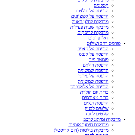
קטלוגים
הדפסה על חולצות
הדפסה על קפוצ’ונים
מדבקות לחלון ראווה
מדבקה שעות פעילות
מדבקות לדיסקים
דגלי פרסום
פורמט רחב ושילוט
הדפסה על קאפה
הדפסה על קנבס
פוסטר נייר
הדפסת רולאפ
הדפסת שמשונית
הדפסה על פיויסי
הדפסת שמשונית
הדפסה על אלוקובונד
כרזת יום הולדת
כרזת מאורסים
הדפסת דגלים
שלטים לבניין
שלטים לחניה
מדבקות ומיתוג לרכב
מדבקות חיתוך אותיות
מדבקות בולטות (דום קריסטל)