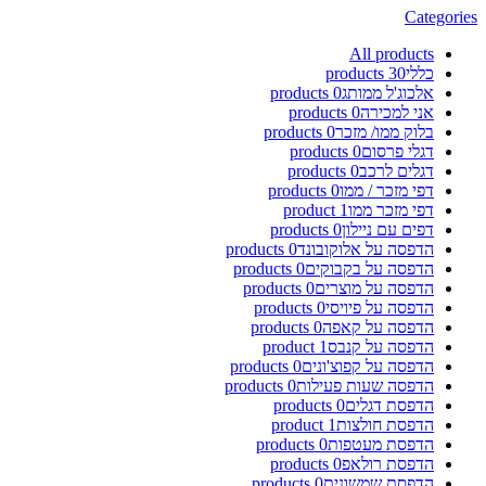
Categories
All
products
כללי
30
products
אלכוג'ל ממותג
0
products
אני למכירה
0
products
בלוק ממו/ מזכר
0
products
דגלי פרסום
0
products
דגלים לרכב
0
products
דפי מזכר / ממו
0
products
דפי מזכר ממו
1
product
דפים עם ניילון
0
products
הדפסה על אלוקובונד
0
products
הדפסה על בקבוקים
0
products
הדפסה על מוצרים
0
products
הדפסה על פיויסי
0
products
הדפסה על קאפה
0
products
הדפסה על קנבס
1
product
הדפסה על קפוצ'ונים
0
products
הדפסה שעות פעילות
0
products
הדפסת דגלים
0
products
הדפסת חולצות
1
product
הדפסת מעטפות
0
products
הדפסת רולאפ
0
products
הדפסת שמשונית
0
products