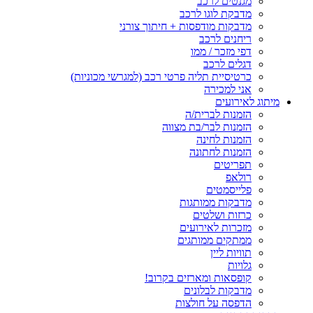
מגנטים לרכב
מדבקת לוגו לרכב
מדבקות מודפסות + חיתוך צורני
ריחנים לרכב
דפי מזכר / ממו
דגלים לרכב
כרטיסיית תליה פרטי רכב (למגרשי מכוניות)
אני למכירה
מיתוג לאירועים
הזמנות לברית/ה
הזמנות לבר/בת מצווה
הזמנות לחינה
הזמנות לחתונה
תפריטים
רולאפ
פלייסמטים
מדבקות ממותגות
כרזות ושלטים
מזכרות לאירועים
ממתקים ממותגים
תוויות ליין
גלויות
קופסאות ומארזים בקרוב!
מדבקות לבלונים
הדפסה על חולצות