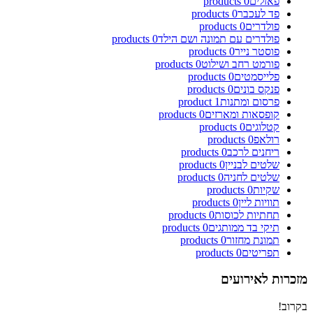
פאזלים
0
products
פד לעכבר
0
products
פולדרים
0
products
פולדרים עם תמונה ושם הילד
0
products
פוסטר נייר
0
products
פורמט רחב ושילוט
0
products
פלייסמטים
0
products
פנקס בונים
0
products
פרסום ומתנות
1
product
קופסאות ומארזים
0
products
קטלוגים
0
products
רולאפ
0
products
ריחנים לרכב
0
products
שלטים לבניין
0
products
שלטים לחניה
0
products
שקיות
0
products
תוויות ליין
0
products
תחתיות לכוסות
0
products
תיקי בד ממותגים
0
products
תמונת מחזור
0
products
תפריטים
0
products
מזכרות לאירועים
בקרוב!