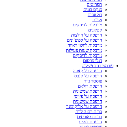
תפריטים
פנקס בונים
רולאפים
גלויות
מדבקות לדיסקים
קטלוגים
הדפסה על חולצות
הדפסה על קפוצ’ונים
מדבקות לחלון ראווה
מדבקה שעות פעילות
מדבקות לדיסקים
דגלי פרסום
פורמט רחב ושילוט
הדפסה על קאפה
הדפסה על קנבס
פוסטר נייר
הדפסת רולאפ
הדפסת שמשונית
הדפסה על פיויסי
הדפסת שמשונית
הדפסה על אלוקובונד
כרזת יום הולדת
כרזת מאורסים
הדפסת דגלים
שלטים לבניין