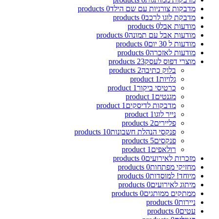
מדבקות צורניות עם שם הילד
0
products
מדבקת לוגו לרכב
0
products
מודעות אבל
0
products
מודעות אבל עם תמונה
0
products
מודעות ל 30 יום
0
products
מודעות לאזכרה
0
products
מוצרי דפוס לעסק
23
products
בלוק כתיבה
2
products
גלויות
1
product
כרטיסי ביקור
1
product
מגנטים
1
product
מדבקות לדיסקים
1
product
נייר לוגו
1
product
פליירים
2
products
פנקסי הנהלת חשבונות
10
products
פנקסים
5
products
רולאפים
1
product
מזכרות לאירועים
0
products
מחזיקי מפתחות
0
products
מיוחד! למוסדות
0
products
מיתוג לאירועים
0
products
ממתקים ממותגים
0
products
ניירות
0
products
עטים
0
products