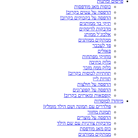
פרסום ומתנות
כוסות מאג מודפסות
הדפסה על עטים בקרוב!
הדפסה על בקבוקים בקרוב!
תיקי בד ממותגים
מדבקות לדיסקים
אלכוג’ל ממותג
ממתקים ממותגים
פד לעכבר
פאזלים
מחזיקי מפתחות
בלוק כתיבה
בלוק ממו/ מזכר
תחתיות לכוסות בקרוב!
תוויות ליין
הדפסה על חולצות
הדפסה על קפוצ’ונים
קופסאות ומארזים בקרוב!
מיוחד! למוסדות
פולדרים עם תמונה ושם הילד מומלץ!
תמונת מחזור
הדפסה על מוצרים
מדבקות צורניות עם שם הילד
כוס מאג מודפסת
ממתקים ממותגים