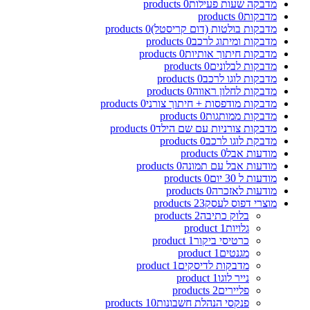
מדבקה שעות פעילות
0
products
מדבקות
0
products
מדבקות בולטות (דום קריסטל)
0
products
מדבקות ומיתוג לרכב
0
products
מדבקות חיתוך אותיות
0
products
מדבקות לבלונים
0
products
מדבקות לוגו לרכב
0
products
מדבקות לחלון ראווה
0
products
מדבקות מודפסות + חיתוך צורני
0
products
מדבקות ממותגות
0
products
מדבקות צורניות עם שם הילד
0
products
מדבקת לוגו לרכב
0
products
מודעות אבל
0
products
מודעות אבל עם תמונה
0
products
מודעות ל 30 יום
0
products
מודעות לאזכרה
0
products
מוצרי דפוס לעסק
23
products
בלוק כתיבה
2
products
גלויות
1
product
כרטיסי ביקור
1
product
מגנטים
1
product
מדבקות לדיסקים
1
product
נייר לוגו
1
product
פליירים
2
products
פנקסי הנהלת חשבונות
10
products