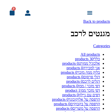
0
מודעות אבל
עמוד הבית
מדבקות ומיתוג לרכב
מוצרי דפוס לעסק
פורמט רחב ושילוט
פרסום ומתנות
מיתוג לאירועים
מיוחד! למוסדות
Back to products
מגנטים לרכב
Categories
All
products
כללי
30
products
אלכוג'ל ממותג
0
products
אני למכירה
0
products
בלוק ממו/ מזכר
0
products
דגלי פרסום
0
products
דגלים לרכב
0
products
דפי מזכר / ממו
0
products
דפי מזכר ממו
1
product
דפים עם ניילון
0
products
הדפסה על אלוקובונד
0
products
הדפסה על בקבוקים
0
products
הדפסה על מוצרים
0
products