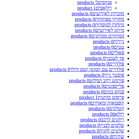
פנקסים
5
products
רולאפים
1
product
מזכרות לאירועים
0
products
מחזיקי מפתחות
0
products
מיוחד! למוסדות
0
products
מיתוג לאירועים
0
products
ממתקים ממותגים
0
products
ניירות
0
products
עטים
0
products
פאזלים
0
products
פד לעכבר
0
products
פולדרים
0
products
פולדרים עם תמונה ושם הילד
0
products
פוסטר נייר
0
products
פורמט רחב ושילוט
0
products
פלייסמטים
0
products
פנקס בונים
0
products
פרסום ומתנות
1
product
קופסאות ומארזים
0
products
קטלוגים
0
products
רולאפ
0
products
ריחנים לרכב
0
products
שלטים לבניין
0
products
שלטים לחניה
0
products
שקיות
0
products