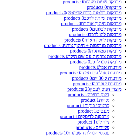
מדבקה שעות פעילות
0
products
מדבקות
0
products
מדבקות בולטות (דום קריסטל)
0
products
מדבקות ומיתוג לרכב
0
products
מדבקות חיתוך אותיות
0
products
מדבקות לבלונים
0
products
מדבקות לוגו לרכב
0
products
מדבקות לחלון ראווה
0
products
מדבקות מודפסות + חיתוך צורני
0
products
מדבקות ממותגות
0
products
מדבקות צורניות עם שם הילד
0
products
מדבקת לוגו לרכב
0
products
מודעות אבל
0
products
מודעות אבל עם תמונה
0
products
מודעות ל 30 יום
0
products
מודעות לאזכרה
0
products
מוצרי דפוס לעסק
23
products
בלוק כתיבה
2
products
גלויות
1
product
כרטיסי ביקור
1
product
מגנטים
1
product
מדבקות לדיסקים
1
product
נייר לוגו
1
product
פליירים
2
products
פנקסי הנהלת חשבונות
10
products