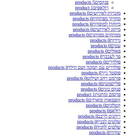
פנקסים
5
products
רולאפים
1
product
מזכרות לאירועים
0
products
מחזיקי מפתחות
0
products
מיוחד! למוסדות
0
products
מיתוג לאירועים
0
products
ממתקים ממותגים
0
products
ניירות
0
products
עטים
0
products
פאזלים
0
products
פד לעכבר
0
products
פולדרים
0
products
פולדרים עם תמונה ושם הילד
0
products
פוסטר נייר
0
products
פורמט רחב ושילוט
0
products
פלייסמטים
0
products
פנקס בונים
0
products
פרסום ומתנות
1
product
קופסאות ומארזים
0
products
קטלוגים
0
products
רולאפ
0
products
ריחנים לרכב
0
products
שלטים לבניין
0
products
שלטים לחניה
0
products
שקיות
0
products