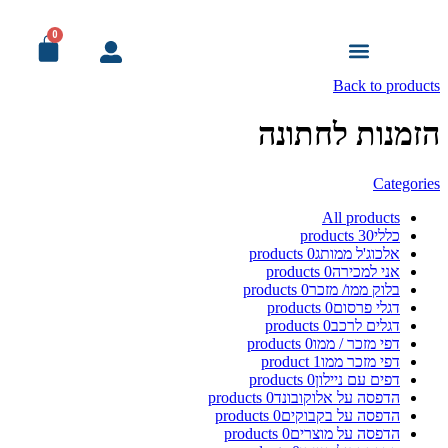
0
מודעות אבל
עמוד הבית
מדבקות ומיתוג לרכב
מוצרי דפוס לעסק
פורמט רחב ושילוט
פרסום ומתנות
מיתוג לאירועים
מיוחד! למוסדות
Back to products
הזמנות לחתונה
Categories
All
products
כללי
30
products
אלכוג'ל ממותג
0
products
אני למכירה
0
products
בלוק ממו/ מזכר
0
products
דגלי פרסום
0
products
דגלים לרכב
0
products
דפי מזכר / ממו
0
products
דפי מזכר ממו
1
product
דפים עם ניילון
0
products
הדפסה על אלוקובונד
0
products
הדפסה על בקבוקים
0
products
הדפסה על מוצרים
0
products