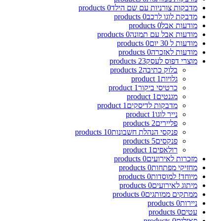
מדבקות צורניות עם שם הילד
0
products
מדבקת לוגו לרכב
0
products
מודעות אבל
0
products
מודעות אבל עם תמונה
0
products
מודעות ל 30 יום
0
products
מודעות לאזכרה
0
products
מוצרי דפוס לעסק
23
products
בלוק כתיבה
2
products
גלויות
1
product
כרטיסי ביקור
1
product
מגנטים
1
product
מדבקות לדיסקים
1
product
נייר לוגו
1
product
פליירים
2
products
פנקסי הנהלת חשבונות
10
products
פנקסים
5
products
רולאפים
1
product
מזכרות לאירועים
0
products
מחזיקי מפתחות
0
products
מיוחד! למוסדות
0
products
מיתוג לאירועים
0
products
ממתקים ממותגים
0
products
ניירות
0
products
עטים
0
products
פאזלים
0
products