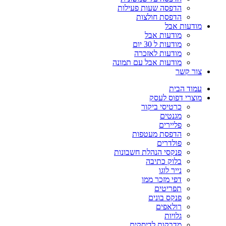
הדפסה שעות פעילות
הדפסת חולצות
מודעות אבל
מודעות אבל
מודעות ל 30 יום
מודעות לאזכרה
מודעות אבל עם תמונה
צור קשר
עמוד הבית
מוצרי דפוס לעסק
כרטיסי ביקור
מגנטים
פליירים
הדפסת מעטפות
פולדרים
פנקסי הנהלת חשבונות
בלוק כתיבה
נייר לוגו
דפי מזכר ממו
תפריטים
פנקס בונים
רולאפים
גלויות
מדבקות לדיסקים