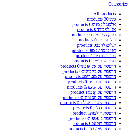
Categories
All
products
כללי
30
products
אלכוג'ל ממותג
0
products
אני למכירה
0
products
בלוק ממו/ מזכר
0
products
דגלי פרסום
0
products
דגלים לרכב
0
products
דפי מזכר / ממו
0
products
דפי מזכר ממו
1
product
דפים עם ניילון
0
products
הדפסה על אלוקובונד
0
products
הדפסה על בקבוקים
0
products
הדפסה על מוצרים
0
products
הדפסה על פיויסי
0
products
הדפסה על קאפה
0
products
הדפסה על קנבס
1
product
הדפסה על קפוצ'ונים
0
products
הדפסה שעות פעילות
0
products
הדפסת דגלים
0
products
הדפסת חולצות
1
product
הדפסת מעטפות
0
products
הדפסת רולאפ
0
products
הדפסת שמשונית
0
products