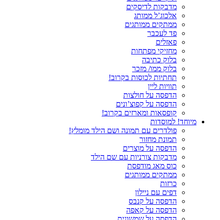
מדבקות לדיסקים
אלכוג’ל ממותג
ממתקים ממותגים
פד לעכבר
פאזלים
מחזיקי מפתחות
בלוק כתיבה
בלוק ממו/ מזכר
תחתיות לכוסות בקרוב!
תוויות ליין
הדפסה על חולצות
הדפסה על קפוצ’ונים
קופסאות ומארזים בקרוב!
מיוחד! למוסדות
פולדרים עם תמונה ושם הילד מומלץ!
תמונת מחזור
הדפסה על מוצרים
מדבקות צורניות עם שם הילד
כוס מאג מודפסת
ממתקים ממותגים
כרזות
דפים עם ניילון
הדפסה על קנבס
הדפסה על קאפה
הדפסה על שמשונית