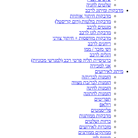
שלטים לחניה
מדבקות ומיתוג לרכב
מדבקות חיתוך אותיות
מדבקות בולטות (דום קריסטל)
מגנטים לרכב
מדבקת לוגו לרכב
מדבקות מודפסות + חיתוך צורני
ריחנים לרכב
דפי מזכר / ממו
דגלים לרכב
כרטיסיית תליה פרטי רכב (למגרשי מכוניות)
אני למכירה
מיתוג לאירועים
הזמנות לברית/ה
הזמנות לבר/בת מצווה
הזמנות לחינה
הזמנות לחתונה
תפריטים
רולאפ
פלייסמטים
מדבקות ממותגות
כרזות ושלטים
מזכרות לאירועים
ממתקים ממותגים
תוויות ליין