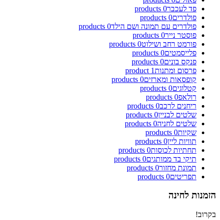
פד לעכבר
0
products
פולדרים
0
products
פולדרים עם תמונה ושם הילד
0
products
פוסטר נייר
0
products
פורמט רחב ושילוט
0
products
פלייסמטים
0
products
פנקס בונים
0
products
פרסום ומתנות
1
product
קופסאות ומארזים
0
products
קטלוגים
0
products
רולאפ
0
products
ריחנים לרכב
0
products
שלטים לבניין
0
products
שלטים לחניה
0
products
שקיות
0
products
תוויות ליין
0
products
תחתיות לכוסות
0
products
תיקי בד ממותגים
0
products
תמונת מחזור
0
products
תפריטים
0
products
הזמנות לחינה
בקרוב!