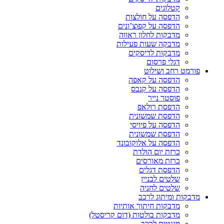
קטלוגים
הדפסה על חולצות
הדפסה על קפוצ’ונים
מדבקות לחלון ראווה
מדבקה שעות פעילות
מדבקות לדיסקים
דגלי פרסום
פורמט רחב ושילוט
הדפסה על קאפה
הדפסה על קנבס
פוסטר נייר
הדפסת רולאפ
הדפסת שמשונית
הדפסה על פיויסי
הדפסת שמשונית
הדפסה על אלוקובונד
כרזת יום הולדת
כרזת מאורסים
הדפסת דגלים
שלטים לבניין
שלטים לחניה
מדבקות ומיתוג לרכב
מדבקות חיתוך אותיות
מדבקות בולטות (דום קריסטל)
מגנטים לרכב