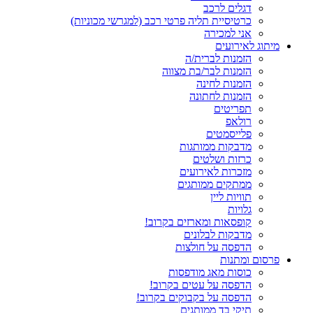
דגלים לרכב
כרטיסיית תליה פרטי רכב (למגרשי מכוניות)
אני למכירה
מיתוג לאירועים
הזמנות לברית/ה
הזמנות לבר/בת מצווה
הזמנות לחינה
הזמנות לחתונה
תפריטים
רולאפ
פלייסמטים
מדבקות ממותגות
כרזות ושלטים
מזכרות לאירועים
ממתקים ממותגים
תוויות ליין
גלויות
קופסאות ומארזים בקרוב!
מדבקות לבלונים
הדפסה על חולצות
פרסום ומתנות
כוסות מאג מודפסות
הדפסה על עטים בקרוב!
הדפסה על בקבוקים בקרוב!
תיקי בד ממותגים