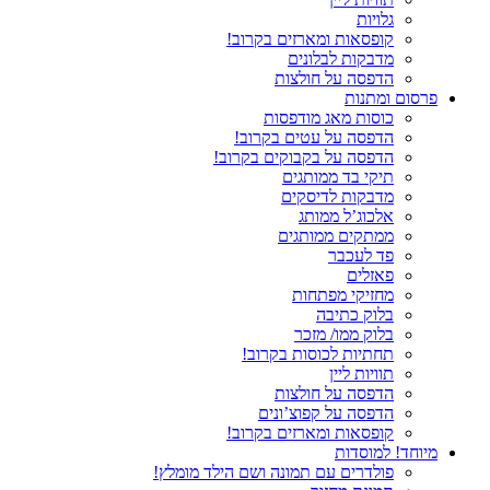
גלויות
קופסאות ומארזים בקרוב!
מדבקות לבלונים
הדפסה על חולצות
פרסום ומתנות
כוסות מאג מודפסות
הדפסה על עטים בקרוב!
הדפסה על בקבוקים בקרוב!
תיקי בד ממותגים
מדבקות לדיסקים
אלכוג’ל ממותג
ממתקים ממותגים
פד לעכבר
פאזלים
מחזיקי מפתחות
בלוק כתיבה
בלוק ממו/ מזכר
תחתיות לכוסות בקרוב!
תוויות ליין
הדפסה על חולצות
הדפסה על קפוצ’ונים
קופסאות ומארזים בקרוב!
מיוחד! למוסדות
פולדרים עם תמונה ושם הילד מומלץ!