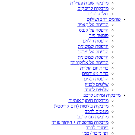
מדבקה שעות פעילות
מדבקות לדיסקים
דגלי פרסום
פורמט רחב ושילוט
הדפסה על קאפה
הדפסה על קנבס
פוסטר נייר
הדפסת רולאפ
הדפסת שמשונית
הדפסה על פיויסי
הדפסת שמשונית
הדפסה על אלוקובונד
כרזת יום הולדת
כרזת מאורסים
הדפסת דגלים
שלטים לבניין
שלטים לחניה
מדבקות ומיתוג לרכב
מדבקות חיתוך אותיות
מדבקות בולטות (דום קריסטל)
מגנטים לרכב
מדבקת לוגו לרכב
מדבקות מודפסות + חיתוך צורני
ריחנים לרכב
דפי מזכר / ממו