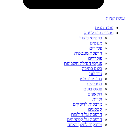
עגלת קניות
עמוד הבית
מוצרי דפוס לעסק
כרטיסי ביקור
מגנטים
פליירים
הדפסת מעטפות
פולדרים
פנקסי הנהלת חשבונות
בלוק כתיבה
נייר לוגו
דפי מזכר ממו
תפריטים
פנקס בונים
רולאפים
גלויות
מדבקות לדיסקים
קטלוגים
הדפסה על חולצות
הדפסה על קפוצ’ונים
מדבקות לחלון ראווה