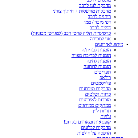
מדבקת לוגו לרכב
מדבקות מודפסות + חיתוך צורני
ריחנים לרכב
דפי מזכר / ממו
דגלים לרכב
כרטיסיית תליה פרטי רכב (למגרשי מכוניות)
אני למכירה
מיתוג לאירועים
הזמנות לברית/ה
הזמנות לבר/בת מצווה
הזמנות לחינה
הזמנות לחתונה
תפריטים
רולאפ
פלייסמטים
מדבקות ממותגות
כרזות ושלטים
מזכרות לאירועים
ממתקים ממותגים
תוויות ליין
גלויות
קופסאות ומארזים בקרוב!
מדבקות לבלונים
הדפסה על חולצות