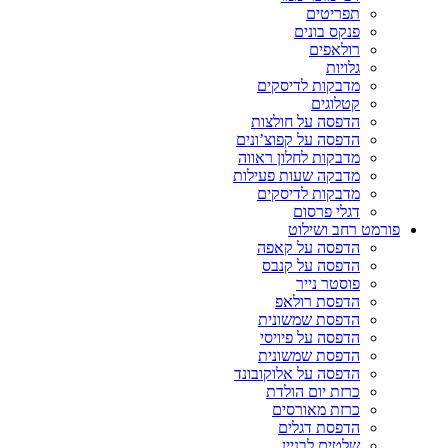
תפריטים
פנקס בונים
רולאפים
גלויות
מדבקות לדיסקים
קטלוגים
הדפסה על חולצות
הדפסה על קפוצ’ונים
מדבקות לחלון ראווה
מדבקה שעות פעילות
מדבקות לדיסקים
דגלי פרסום
פורמט רחב ושילוט
הדפסה על קאפה
הדפסה על קנבס
פוסטר נייר
הדפסת רולאפ
הדפסת שמשונית
הדפסה על פיויסי
הדפסת שמשונית
הדפסה על אלוקובונד
כרזת יום הולדת
כרזת מאורסים
הדפסת דגלים
שלטים לבניין