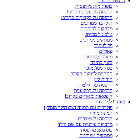
פרסום ומתנות
כוסות מאג מודפסות
הדפסה על עטים בקרוב!
הדפסה על בקבוקים בקרוב!
תיקי בד ממותגים
מדבקות לדיסקים
אלכוג’ל ממותג
ממתקים ממותגים
פד לעכבר
פאזלים
מחזיקי מפתחות
בלוק כתיבה
בלוק ממו/ מזכר
תחתיות לכוסות בקרוב!
תוויות ליין
הדפסה על חולצות
הדפסה על קפוצ’ונים
קופסאות ומארזים בקרוב!
מיוחד! למוסדות
פולדרים עם תמונה ושם הילד מומלץ!
תמונת מחזור
הדפסה על מוצרים
מדבקות צורניות עם שם הילד
כוס מאג מודפסת
ממתקים ממותגים