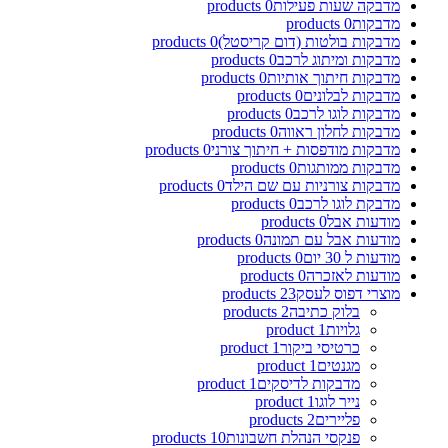
מדבקה שעות פעילות
0
products
מדבקות
0
products
מדבקות בולטות (דום קריסטל)
0
products
מדבקות ומיתוג לרכב
0
products
מדבקות חיתוך אותיות
0
products
מדבקות לבלונים
0
products
מדבקות לוגו לרכב
0
products
מדבקות לחלון ראווה
0
products
מדבקות מודפסות + חיתוך צורני
0
products
מדבקות ממותגות
0
products
מדבקות צורניות עם שם הילד
0
products
מדבקת לוגו לרכב
0
products
מודעות אבל
0
products
מודעות אבל עם תמונה
0
products
מודעות ל 30 יום
0
products
מודעות לאזכרה
0
products
מוצרי דפוס לעסק
23
products
בלוק כתיבה
2
products
גלויות
1
product
כרטיסי ביקור
1
product
מגנטים
1
product
מדבקות לדיסקים
1
product
נייר לוגו
1
product
פליירים
2
products
פנקסי הנהלת חשבונות
10
products