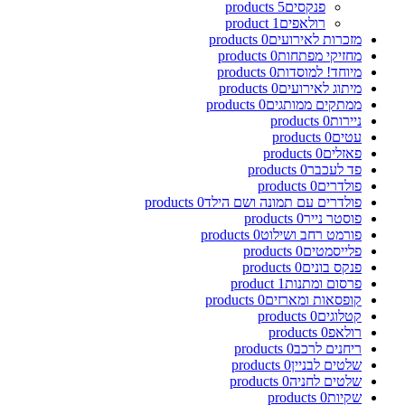
פנקסים
5
products
רולאפים
1
product
מזכרות לאירועים
0
products
מחזיקי מפתחות
0
products
מיוחד! למוסדות
0
products
מיתוג לאירועים
0
products
ממתקים ממותגים
0
products
ניירות
0
products
עטים
0
products
פאזלים
0
products
פד לעכבר
0
products
פולדרים
0
products
פולדרים עם תמונה ושם הילד
0
products
פוסטר נייר
0
products
פורמט רחב ושילוט
0
products
פלייסמטים
0
products
פנקס בונים
0
products
פרסום ומתנות
1
product
קופסאות ומארזים
0
products
קטלוגים
0
products
רולאפ
0
products
ריחנים לרכב
0
products
שלטים לבניין
0
products
שלטים לחניה
0
products
שקיות
0
products