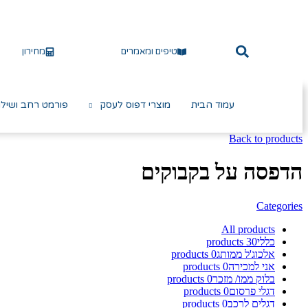
טיפים ומאמרים
מחירון
עמוד הבית
מוצרי דפוס לעסק
פורמט רחב ושילו
Back to products
הדפסה על בקבוקים
Categories
All
products
כללי
30
products
אלכוג'ל ממותג
0
products
אני למכירה
0
products
בלוק ממו/ מזכר
0
products
דגלי פרסום
0
products
דגלים לרכב
0
products