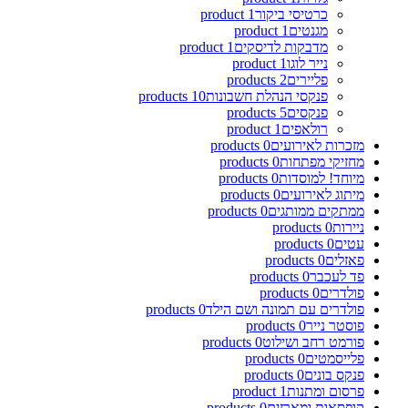
כרטיסי ביקור
1
product
מגנטים
1
product
מדבקות לדיסקים
1
product
נייר לוגו
1
product
פליירים
2
products
פנקסי הנהלת חשבונות
10
products
פנקסים
5
products
רולאפים
1
product
מזכרות לאירועים
0
products
מחזיקי מפתחות
0
products
מיוחד! למוסדות
0
products
מיתוג לאירועים
0
products
ממתקים ממותגים
0
products
ניירות
0
products
עטים
0
products
פאזלים
0
products
פד לעכבר
0
products
פולדרים
0
products
פולדרים עם תמונה ושם הילד
0
products
פוסטר נייר
0
products
פורמט רחב ושילוט
0
products
פלייסמטים
0
products
פנקס בונים
0
products
פרסום ומתנות
1
product
קופסאות ומארזים
0
products