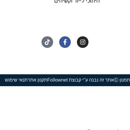
חיתוכי לייזר וקשיחים
נון Ⓒ
אתר זה נבנה ע"י קבוצת Follownet
תקנון אתר
תנאי שימוש