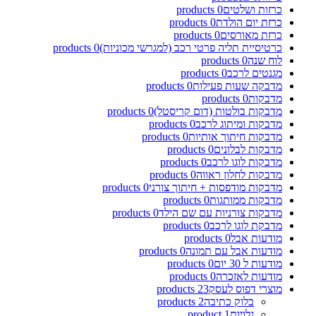
כרזות ושלטים
0
products
כרזת יום הולדת
0
products
כרזת מאורסים
0
products
כרטיסיית תליה פרטי רכב (למגרשי מכוניות)
0
products
לוח שנה
0
products
מגנטים לרכב
0
products
מדבקה שעות פעילות
0
products
מדבקות
0
products
מדבקות בולטות (דום קריסטל)
0
products
מדבקות ומיתוג לרכב
0
products
מדבקות חיתוך אותיות
0
products
מדבקות לבלונים
0
products
מדבקות לוגו לרכב
0
products
מדבקות לחלון ראווה
0
products
מדבקות מודפסות + חיתוך צורני
0
products
מדבקות ממותגות
0
products
מדבקות צורניות עם שם הילד
0
products
מדבקת לוגו לרכב
0
products
מודעות אבל
0
products
מודעות אבל עם תמונה
0
products
מודעות ל 30 יום
0
products
מודעות לאזכרה
0
products
מוצרי דפוס לעסק
23
products
בלוק כתיבה
2
products
גלויות
1
product