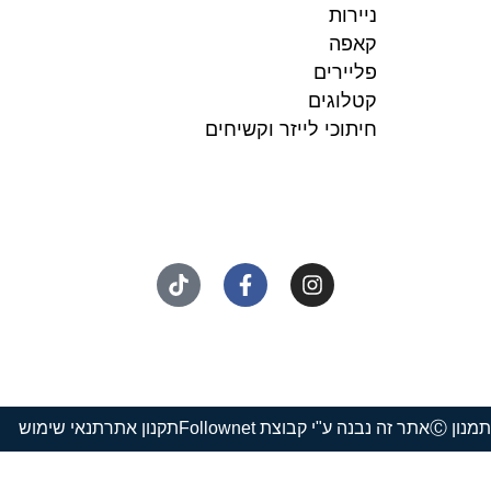
ניירות
קאפה
פליירים
קטלוגים
חיתוכי לייזר וקשיחים
נון Ⓒ
אתר זה נבנה ע"י קבוצת Follownet
תקנון אתר
תנאי שימוש