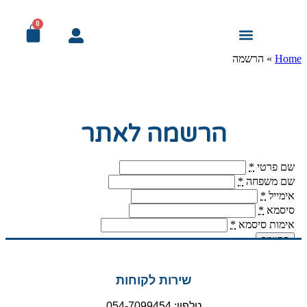
0
מודעות אבל
עמוד הבית
מדבקות ומיתוג לרכב
מוצרי דפוס לעסק
פורמט רחב ושילוט
פרסום ומתנות
מיתוג לאירועים
מיוחד! למוסדות
Home
»
הרשמה
הרשמה לאתר
שם פרטי
*
שם משפחה
*
אימייל
*
סיסמא
*
אימות סיסמא
*
הרשמה
שירות לקוחות
טלפון: 054-7099454